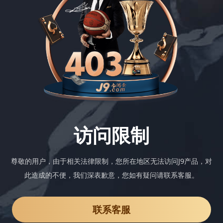
访问限制
尊敬的用户，由于相关法律限制，您所在地区无法访问J9产品，对
此造成的不便，我们深表歉意，您如有疑问请联系客服。
联系客服