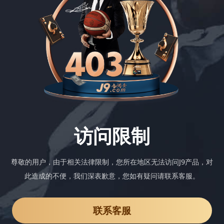
访问限制
尊敬的用户，由于相关法律限制，您所在地区无法访问J9产品，对
此造成的不便，我们深表歉意，您如有疑问请联系客服。
联系客服